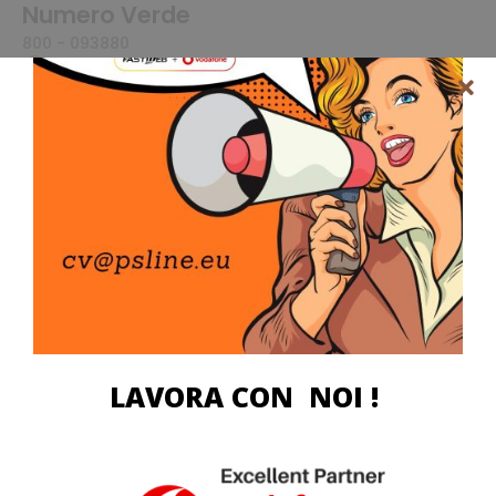
Numero Verde
800 - 093880
Le nostre Sedi
Visualizza tutte le nostre sedi
Se sei interessato a ricevere informazioni su offerte speciali
o i nostri servizi, ti invitiamo a compilare il modulo di
contatto. Inserendo i tuoi dati, potrai essere richiamato
entro 24 ore da uno dei nostri operatori, che sarà lieto di
fornirti tutte le informazioni necessarie. Assicurati di fornire
un numero di telefono valido e di accettare le condizioni
per il ricontatto telefonico.
LAVORA CON NOI !
Ti richiamiamo noi