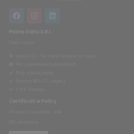
Psline Italia S.R.L
Sede Legale:
Latina ( LT) : Via mario Siciliano 30, 04100
Pec: pslineitaliasrl@legalmail.it
P.iva: 03102530593
Numero REA: LT - 223803
C.S.S: €10.000
Certificati e Policy
Diversità e Inclusione - D&I
ISO 27001:2013
Informativa Privacy