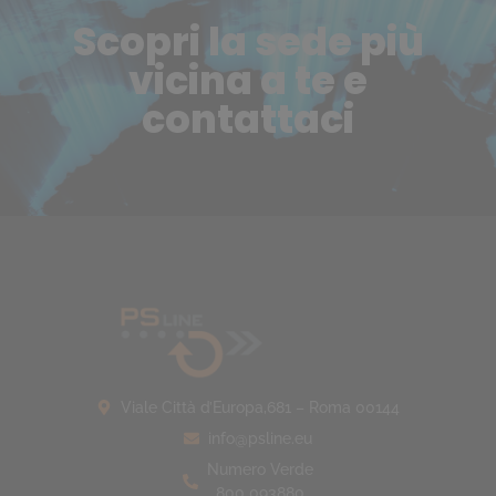
Scopri la sede più
vicina a te e
contattaci
Viale Città d’Europa,681 – Roma 00144
info@psline.eu
Numero Verde
800 093880