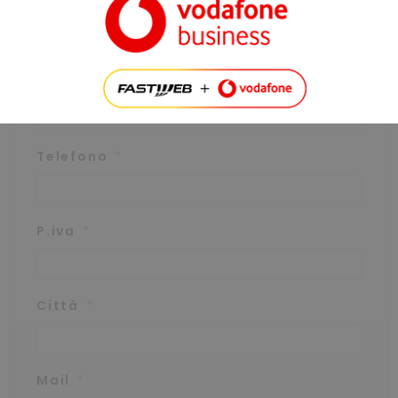
Nome
Cognome
PSLINE ITALIA CERCA AGENTI DI VENDITA!
Telefono
Formazione completa (anche senza esperienza TLC)
Affiancamento costante in tutte le fasi
Team vincente e supporto continuo
Piano provvigionale orientato alla valorizzazione del tuo
P.iva
impegno
Invia Candidatura
Città
Mail