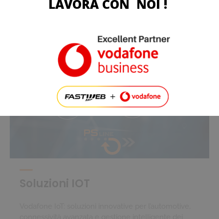
LAVORA CON NOI !
PSLINE ITALIA CERCA AGENTI DI VENDITA!
Formazione completa (anche senza esperienza TLC)
Affiancamento costante in tutte le fasi
Team vincente e supporto continuo
Piano provvigionale orientato alla valorizzazione del tuo
impegno
Soluzioni IOT
Vodafone IoT: soluzioni innovative per l’automotive,
Invia Candidatura
connessività avanzata e gestione intelligente dei