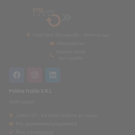
Viale Città d’Europa,681 – Roma 00144
info@psline.eu
Numero Verde
800 093880
Psline Italia S.R.L
Sede Legale:
Latina ( LT) : Via mario Siciliano 30, 04100
Pec: pslineitaliasrl@legalmail.it
P.iva: 03102530593