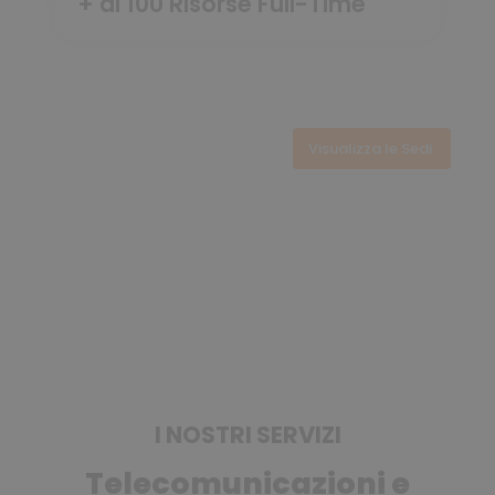
+ di 100 Risorse Full-Time
Visualizza le Sedi
I NOSTRI SERVIZI
Telecomunicazioni e