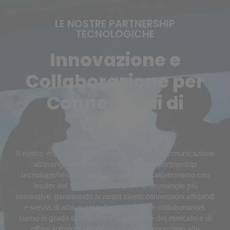
LE NOSTRE PARTNERSHIP
TECNOLOGICHE
Innovazione e
Collaborazione per
Connessioni di
Qualità
Il nostro impegno per offrire soluzioni di telecomunicazione
all’avanguardia si riflette nelle solide partnership
tecnologiche che abbiamo instaurato. Collaboriamo con
leader del settore per integrare le tecnologie più
innovative, garantendo ai nostri clienti connessioni affidabili
e servizi di alta qualità. Grazie a queste collaborazioni,
siamo in grado di anticipare le tendenze del mercato e di
offrire soluzioni personalizzate che rispondano alle