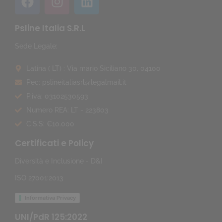
Psline Italia S.R.L
Sede Legale:
Latina ( LT) : Via mario Siciliano 30, 04100
Pec: pslineitaliasrl@legalmail.it
P.iva: 03102530593
Numero REA: LT - 223803
C.S.S: €10.000
Certificati e Policy
Diversità e Inclusione - D&I
ISO 27001:2013
Informativa Privacy
UNI/PdR 125:2022