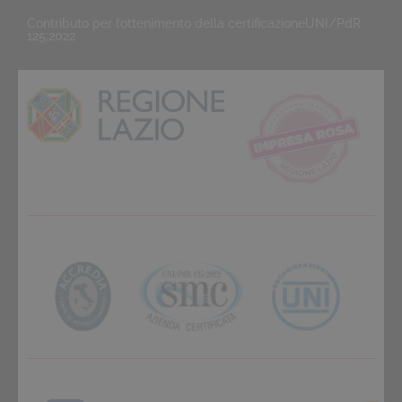
Contributo per l’ottenimento della certificazioneUNI/PdR
125:2022