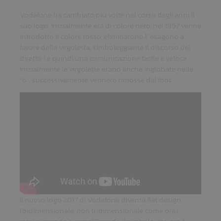
Vodafone ha cambiato più volte nel corso degli anni il
suo logo. Inizialmente era di colore nero, nel 1997 venne
introdotto il colore rosso, eliminarono l’ esagono a
favore della virgoletta, simboleggiante il discorso del
diretto i e quindi una comunicazione facile e veloce.
Inizialmente le virgolette erano anche inglobate nelle
“o”, successivamente vennero rimosse dal font.
Il nuovo logo 2017 di Vodafone diventa flat design
(bidimensionale, non tridimensionale come ora),