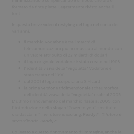
minimizzando e semplificando il simbolo che ora è
formato da tinte piatte. Leggermente rivisto anche il
font.
In questo breve video il restyling del logo nel corso dei
vari anni.
il marchio Vodafone è tra i marchi di
telecomunicazioni più riconosciuti al mondo, con
un valore attribuito di 22 miliardi di dollari
il logo originale Vodafone è stato creato nel 1985
l’ identità visiva della “virgoletta” Vodafone è
stata creata nel 1998
dal 2001 il logo incorpora una SIM card
la prima versione tridimensionale scheumorfica
dell’identità visiva della “virgoletta” risale al 2005
L’ ultimo rinnovamento del marchio risale al 2009, con
l’ introduzione dello slogan “Power to you”, sostituito
ora dal claim “The future is exciting.
Ready
?”,
“Il futuro è
straordinario.
Ready
?”.
Collegato a questo rinnovamento di immagine, anche la