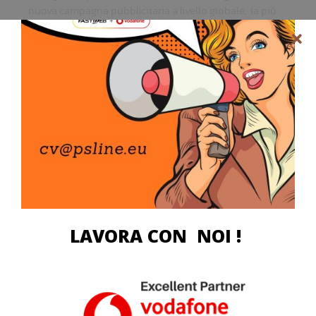
nuova campagna pubblicitaria a livello globale, la più
grande della sua storia. Lo spot TV è stato prodotto
dall’ agenzia ‘Ridley Scott Associates’, un filmato che
racconta come l’interazione umana rimanga una
costante mentre le tecnologie evolvono nel tempo.
A voi il video
LAVORA CON NOI !
https://youtu.be/1TqaxX5K8yg?t=1
[FONTE]
[FONTE]