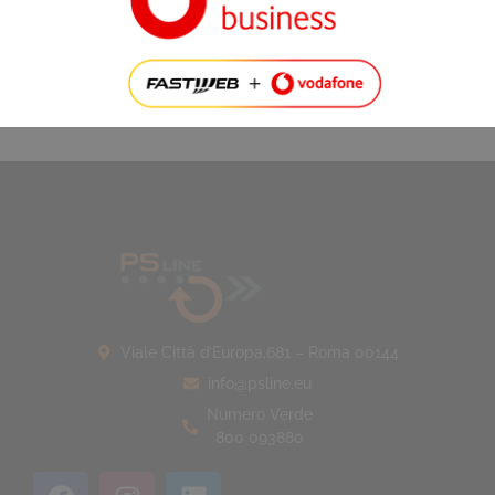
Articolo precedente
Articolo successivo
PSLINE ITALIA CERCA AGENTI DI VENDITA!
Formazione completa (anche senza esperienza TLC)
Affiancamento costante in tutte le fasi
Team vincente e supporto continuo
Piano provvigionale orientato alla valorizzazione del tuo
impegno
Invia Candidatura
Viale Città d’Europa,681 – Roma 00144
info@psline.eu
Numero Verde
800 093880